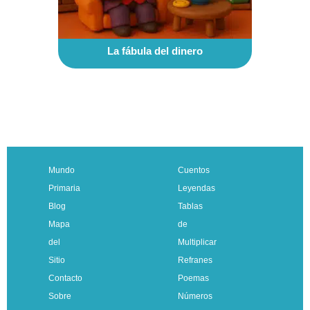
La fábula del dinero
Mundo
Cuentos
Primaria
Leyendas
Blog
Tablas
Mapa
de
del
Multiplicar
Sitio
Refranes
Contacto
Poemas
Sobre
Números