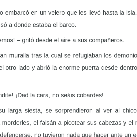
to embarcó en un velero que les llevó hasta la isla.
esó a donde estaba el barco.
emos! – gritó desde el aire a sus compañeros.
n muralla tras la cual se refugiaban los demoni
a el otro lado y abrió la enorme puerta desde dent
dite! ¡Dad la cara, no seáis cobardes!
u larga siesta, se sorprendieron al ver al chic
 morderles, el faisán a picotear sus cabezas y el
efenderse, no tuvieron nada que hacer ante un eq