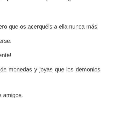
iero que os acerquéis a ella nunca más!
erse.
ente!
os de monedas y joyas que los demonios
es amigos.