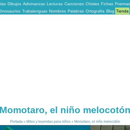
las
Dibujos
Adivinanzas
Lecturas
Canciones
Chistes
Fichas
Poemas
Dinosaurios
Trabalenguas
Nombres
Palabras
Ortografía
Blog
Tienda
Momotaro, el niño melocotó
Portada
»
Mitos y leyendas para niños
»
Momotaro, el niño melocotón