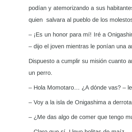
podían y atemorizando a sus habitante
quien salvara al pueblo de los molest
– ¡Es un honor para mí! Iré a Onigashi
– dijo el joven mientras le ponían una 
Dispuesto a cumplir su misión cuanto a
un perro.
– Hola Momotaro… ¿A dónde vas? – le d
– Voy a la isla de Onigashima a derrota
– ¿Me das algo de comer que tengo mu
– Claro que sí. Llevo bolitas de maíz…