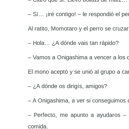
– Sí… ¡iré contigo! – le respondió el pe
Al ratito, Momotaro y el perro se cruz
– Hola… ¿A dónde vais tan rápido?
– Vamos a Onigashima a vencer a los de
El mono aceptó y se unió al grupo a ca
– ¿A dónde os dirigís, amigos?
– A Onigashima, a ver si conseguimos
– Perfecto, me apunto a ayudaros – d
comida.