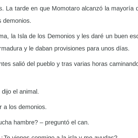
s. La tarde en que Momotaro alcanzó la mayoría d
os demonios.
ma, la Isla de los Demonios y les daré un buen e
armadura y le daban provisiones para unos días.
ntes salió del pueblo y tras varias horas caminand
ijo el animal.
r a los demonios.
cha hambre? – preguntó el can.
 ¿Te vienes conmigo a la isla y me ayudas?