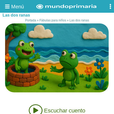
Menú
Las dos ranas
Portada
»
Fábulas para niños
»
Las dos ranas
Escuchar cuento