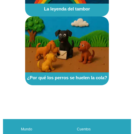
La leyenda del tambor
¿Por qué los perros se huelen la cola?
Mundo
Cuentos