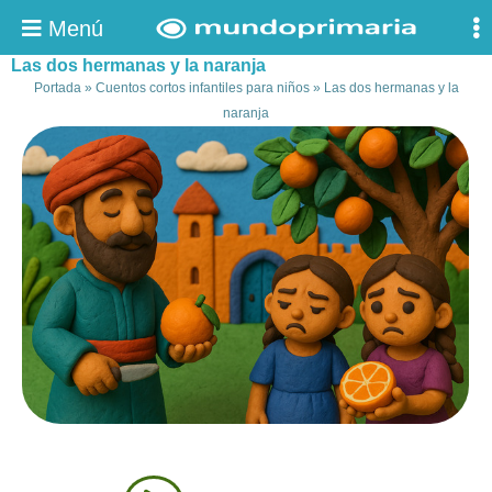
Menú
Las dos hermanas y la naranja
Portada
»
Cuentos cortos infantiles para niños
»
Las dos hermanas y la
naranja