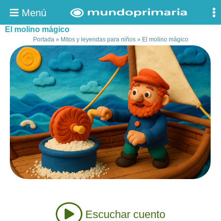
Menú
El molino mágico
Portada
»
Mitos y leyendas para niños
»
El molino mágico
Escuchar cuento