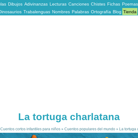
las
Dibujos
Adivinanzas
Lecturas
Canciones
Chistes
Fichas
Poemas
Dinosaurios
Trabalenguas
Nombres
Palabras
Ortografía
Blog
Tienda
La tortuga charlatana
»
Cuentos cortos infantiles para niños
»
Cuentos populares del mundo
»
La tortuga 