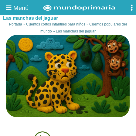
Menú
Las manchas del jaguar
Portada
»
Cuentos cortos infantiles para niños
»
Cuentos populares del
mundo
»
Las manchas del jaguar