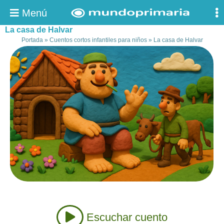
Menú
La casa de Halvar
Portada
»
Cuentos cortos infantiles para niños
»
La casa de Halvar
Escuchar cuento