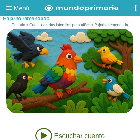
Menú
Pajarito remendado
Portada
»
Cuentos cortos infantiles para niños
»
Pajarito remendado
Escuchar cuento