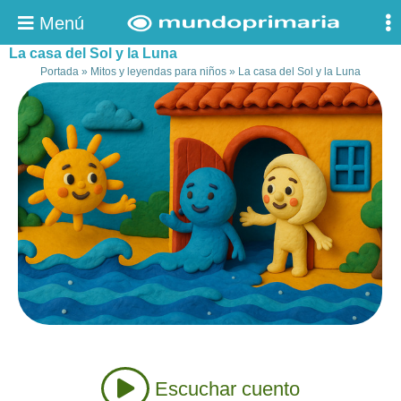
Menú
La casa del Sol y la Luna
Portada
»
Mitos y leyendas para niños
»
La casa del Sol y la Luna
Escuchar cuento