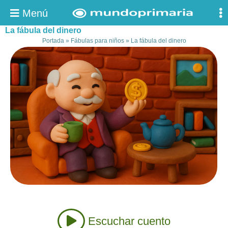
Menú
La fábula del dinero
Portada
»
Fábulas para niños
»
La fábula del dinero
Escuchar cuento