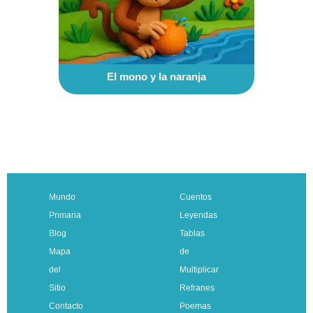
El mono y la naranja
Mundo
Cuentos
Primaria
Leyendas
Blog
Tablas
Mapa
de
del
Multiplicar
Sitio
Refranes
Contacto
Poemas