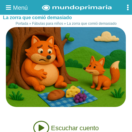
Menú
La zorra que comió demasiado
Portada
»
Fábulas para niños
»
La zorra que comió demasiado
Escuchar cuento