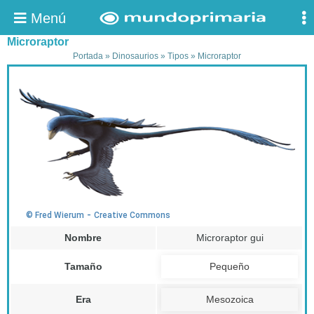
Menú
Microraptor
Portada
»
Dinosaurios
»
Tipos
»
Microraptor
-
© Fred Wierum
Creative Commons
Nombre
Microraptor gui
Tamaño
Pequeño
Era
Mesozoica