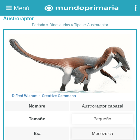
Menú
Austroraptor
Portada
»
Dinosaurios
»
Tipos
»
Austroraptor
-
© Fred Wierum
Creative Commons
Nombre
Austroraptor cabazai
Tamaño
Pequeño
Era
Mesozoica