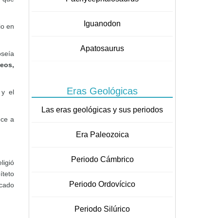
Iguanodon
io en
Apatosaurus
oseía
neos,
Eras Geológicas
s
y el
Las eras geológicas y sus periodos
ece a
Era Paleozoica
Periodo Cámbrico
ligió
íteto
Periodo Ordovícico
icado
Periodo Silúrico