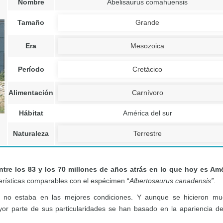
Nombre
Abelisaurus comahuensis
Tamaño
Grande
Era
Mesozoica
Período
Cretácico
Alimentación
Carnívoro
Hábitat
América del sur
Naturaleza
Terrestre
entre los 83 y los 70 millones de años atrás en lo que hoy es Am
erísticas comparables con el espécimen “
Albertosaurus canadensis”
.
e no estaba en las mejores condiciones. Y aunque se hicieron m
yor parte de sus particularidades se han basado en la apariencia d