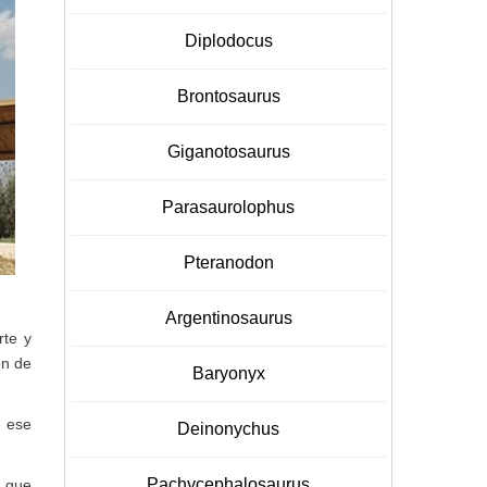
Diplodocus
Brontosaurus
Giganotosaurus
Parasaurolophus
Pteranodon
Argentinosaurus
rte y
ón de
Baryonyx
e ese
Deinonychus
Pachycephalosaurus
s que