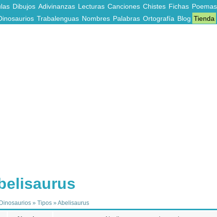
las
Dibujos
Adivinanzas
Lecturas
Canciones
Chistes
Fichas
Poemas
Dinosaurios
Trabalenguas
Nombres
Palabras
Ortografía
Blog
Tienda
belisaurus
Dinosaurios
»
Tipos
»
Abelisaurus