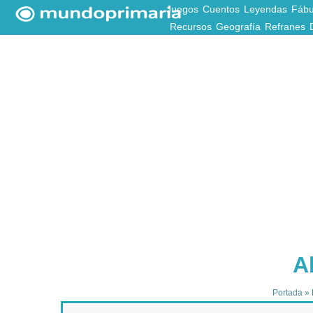
Juegos
Cuentos
Leyendas
Fábu
Recursos
Geografía
Refranes
A
Portada
»