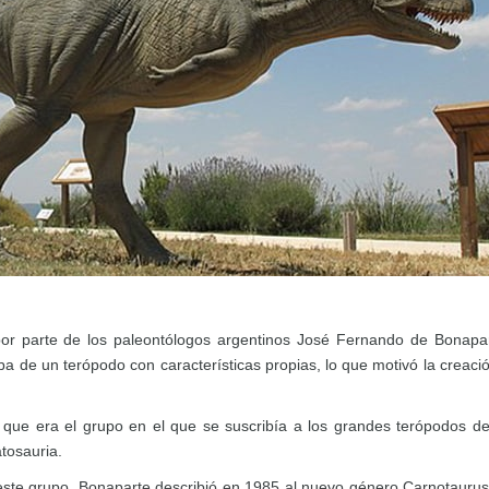
por parte de los paleontólogos argentinos José Fernando de Bonapa
a de un terópodo con características propias, lo que motivó la creaci
a, que era el grupo en el que se suscribía a los grandes terópodos d
tosauria.
este grupo. Bonaparte describió en 1985 al nuevo género Carnotauru