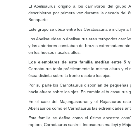
El Abelisaurus originó a los carnívoros del grupo 
describieron por primera vez durante la década del 
Bonaparte.
Este grupo se ubica entre los Ceratosauria e incluye a
Los Abelisauridae o Abelisaurus eran terópodos carní
y las anteriores constaban de brazos extremadamente 
en los huesos nasales altos.
Los ejemplares de esta familia medían entre 5 
Carnotaurus tenía prácticamente la misma altura y el
ósea distinta sobre la frente o sobre los ojos.
Por su parte los Carnotaurus disponían de pequeñas p
hacia afuera sobre los ojos. En cambio el Aucasaurus
En el caso del Majungasaurus y el Rajasaurus est
Abelisaurios como el Carnotaurus las extremidades ant
Esta familia se define como el último ancestro com
raptors, Carnotaurus sastrei, Indosaurus matleyi y Maj