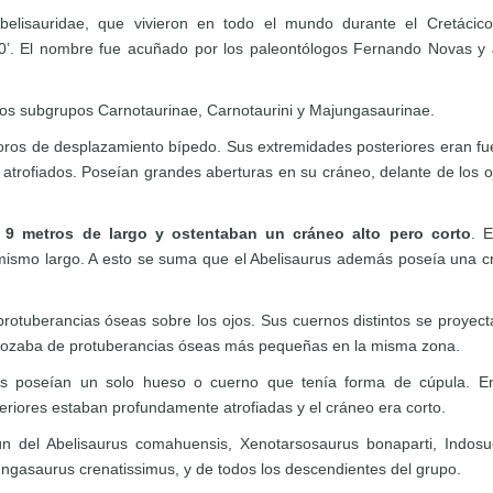
Abelisauridae, que vivieron en todo el mundo durante el Cretácic
80’. El nombre fue acuñado por los paleontólogos Fernando Novas y
 los subgrupos Carnotaurinae, Carnotaurini y Majungasaurinae.
voros de desplazamiento bípedo. Sus extremidades posteriores eran fu
atrofiados. Poseían grandes aberturas en su cráneo, delante de los o
y 9 metros de largo y ostentaban un cráneo alto pero corto
. E
 mismo largo. A esto se suma que el Abelisaurus además poseía una c
rotuberancias óseas sobre los ojos. Sus cuernos distintos se proyec
 gozaba de protuberancias óseas más pequeñas en la misma zona.
os poseían un solo hueso o cuerno que tenía forma de cúpula. E
eriores estaban profundamente atrofiadas y el cráneo era corto.
ún del Abelisaurus comahuensis, Xenotarsosaurus bonaparti, Indos
ungasaurus crenatissimus, y de todos los descendientes del grupo.