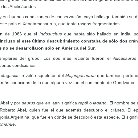
 los Abelisáuridos.
y en buenas condiciones de conservación, cuyo hallazgo también se d
ste país el Xenotarsosaurus, que tenía rasgos fragmentarios.
ión de 1986 que el
Indosuchus
que había sido hallado en India, p
Incluso si este último descubrimiento constaba de sólo dos crá
e no se desarrollaron sólo en América del Sur
.
emplares del grupo. Los dos más reciente fueron el
Aucasauru
buenas condiciones.
adagascar reveló esqueletos del
Majungasaurus
que también perten
s más conocidos de lo que alguna vez fue el continente de Gondwana.
 Abel y por
saurus
que en latín significa
reptil
o
lagarto
. El nombre se e
 Roberto Abel, quien fue el que además descubrió el cráneo. El ep
nia Argentina, que fue en dónde se descubrió esta especie. El signif
 Comahue
.