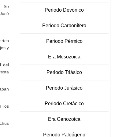
o. Se
Periodo Devónico
 José
Periodo Carbonífero
ertes
Periodo Pérmico
jos y
Era Mesozoica
l del
resta
Periodo Triásico
Periodo Jurásico
taban
Periodo Cretácico
n los
Era Cenozoica
uchus
Periodo Paleógeno