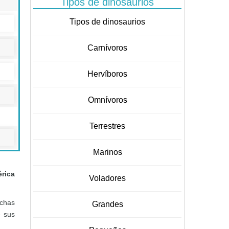
Tipos de dinosaurios
Tipos de dinosaurios
Carnívoros
Hervíboros
Omnívoros
Terrestres
Marinos
érica
Voladores
uchas
Grandes
e sus