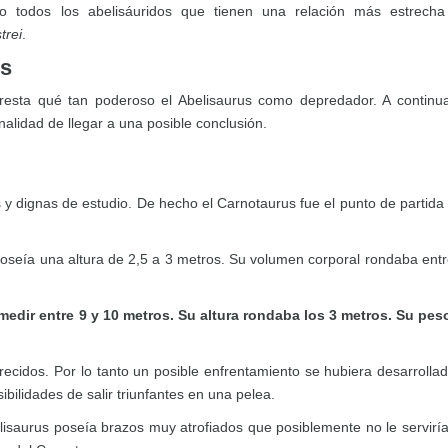
o todos los abelisáuridos que tienen una relación más estrecha
trei
.
es
 resta qué tan poderoso el Abelisaurus como depredador. A continu
alidad de llegar a una posible conclusión.
 y dignas de estudio. De hecho el Carnotaurus fue el punto de partida
poseía una altura de 2,5 a 3 metros. Su volumen corporal rondaba entr
medir entre 9 y 10 metros. Su altura rondaba los 3 metros. Su pes
recidos. Por lo tanto un posible enfrentamiento se hubiera desarrolla
bilidades de salir triunfantes en una pelea.
lisaurus poseía brazos muy atrofiados que posiblemente no le servirí