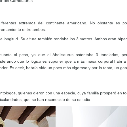
or del Carnotaurus.
iferentes extremos del continente americano. No obstante es po
rentamiento entre ambos.
 longitud. Su altura también rondaba los 3 metros. Ambos eran bípe
uanto al peso, ya que el Abelisaurus ostentaba 3 toneladas, pe
siderando que lo lógico es suponer que a más masa corporal habrí
oder. Es decir, habría sido un poco más vigoroso y por lo tanto, un ga
ntólogos, quienes dieron con una especie, cuya familia prosperó en to
icularidades, que se han reconocido de su estudio.