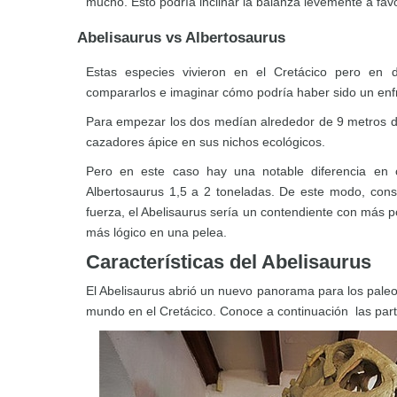
mucho. Esto podría inclinar la balanza levemente a fav
Abelisaurus vs Albertosaurus
Estas especies vivieron en el Cretácico pero en d
compararlos e imaginar cómo podría haber sido un enf
Para empezar los dos medían alrededor de 9 metros de
cazadores ápice en sus nichos ecológicos.
Pero en este caso hay una notable diferencia en c
Albertosaurus 1,5 a 2 toneladas. De este modo, con
fuerza, el Abelisaurus sería un contendiente con más p
más lógico en una pelea.
Características del Abelisaurus
El Abelisaurus abrió un nuevo panorama para los paleo
mundo en el Cretácico. Conoce a continuación las part