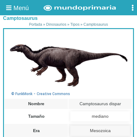
Menú
Camptosaurus
Portada
»
Dinosaurios
»
Tipos
»
Camptosaurus
-
© FunkMonk
Creative Commons
Nombre
Camptosaurus dispar
Tamaño
mediano
Era
Mesozoica