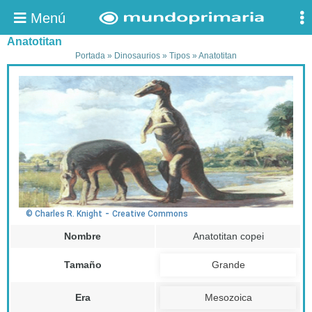
Menú
Anatotitan
Portada
»
Dinosaurios
»
Tipos
»
Anatotitan
-
© Charles R. Knight
Creative Commons
Nombre
Anatotitan copei
Tamaño
Grande
Era
Mesozoica