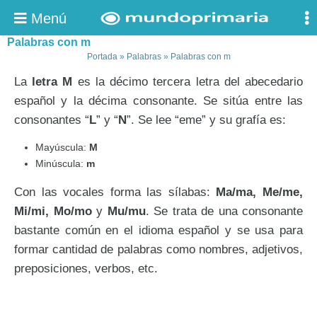
Menú
Palabras con m
Portada
»
Palabras
»
Palabras con m
La
letra M
es la décimo tercera letra del abecedario
español y la décima consonante. Se sitúa entre las
consonantes “
L
” y “
N
”. Se lee “eme” y su grafía es:
Mayúscula:
M
Minúscula:
m
Con las vocales forma las sílabas:
Ma/ma, Me/me,
Mi/mi, Mo/mo
y
Mu/mu
. Se trata de una consonante
bastante común en el idioma español y se usa para
formar cantidad de palabras como nombres, adjetivos,
preposiciones, verbos, etc.