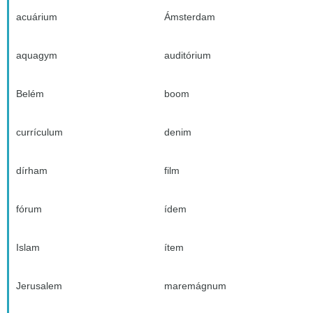
acuárium
Ámsterdam
aquagym
auditórium
Belém
boom
currículum
denim
dírham
film
fórum
ídem
Islam
ítem
Jerusalem
maremágnum