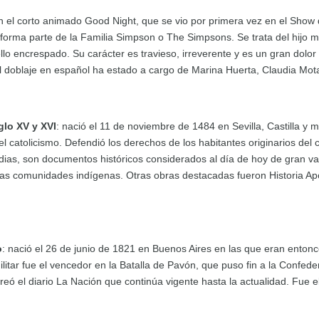
en el corto animado Good Night, que se vio por primera vez en el Show
 forma parte de la Familia Simpson o The Simpsons. Se trata del hij
llo encrespado. Su carácter es travieso, irreverente y es un gran dolor
 El doblaje en español ha estado a cargo de Marina Huerta, Claudia Mot
glo XV y XVI
: nació el 11 de noviembre de 1484 en Sevilla, Castilla y 
l catolicismo. Defendió los derechos de los habitantes originarios del 
Indias, son documentos históricos considerados al día de hoy de gran val
las comunidades indígenas. Otras obras destacadas fueron Historia Apol
o
: nació el 26 de junio de 1821 en Buenos Aires en las que eran entonce
tar fue el vencedor en la Batalla de Pavón, que puso fin a la Confeder
creó el diario La Nación que continúa vigente hasta la actualidad. Fue 