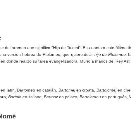
:
e del arameo que significa “Hijo de Talmai”. En cuanto a este último t
 una versión hebrea de Ptolomeo, que quiere decir
hijo de Ptolomeo
. 
a en dónde realizó su tarea evangelizadora. Murió a manos del Rey Ast
en latín,
Bartomeu
en catalán,
Bartomej
en croata,
Bartoloměj
en che
aro,
Bartolo
en italiano,
Bartosz
en polaco,
Bartolomeu
en portugués,
olomé