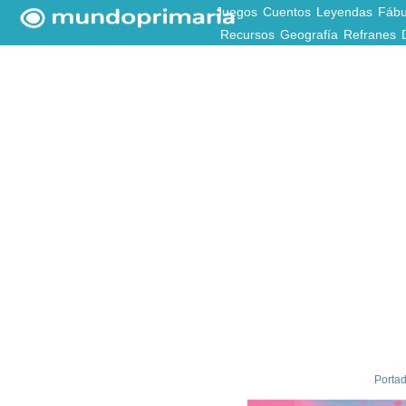
Juegos
Cuentos
Leyendas
Fábu
Recursos
Geografía
Refranes
Porta