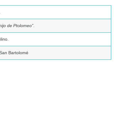
.
“hijo de Ptolomeo”
.
lino.
San Bartolomé