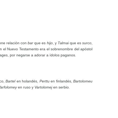
iene relación con
bar
que es
hijo
, y
Talmai
que es
surco
,
En el Nuevo Testamento era el sobrenombre del apóstol
iages, por negarse a adorar a ídolos paganos.
co,
Bartel
en holandés,
Perttu
en finlandés,
Bartolomeu
Varfolomey
en ruso y
Vartolomej
en serbio.