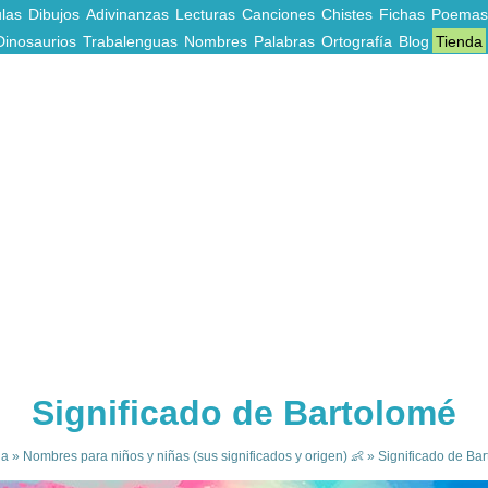
las
Dibujos
Adivinanzas
Lecturas
Canciones
Chistes
Fichas
Poemas
Dinosaurios
Trabalenguas
Nombres
Palabras
Ortografía
Blog
Tienda
Significado de Bartolomé
da
»
Nombres para niños y niñas (sus significados y origen) 👶
»
Significado de Ba