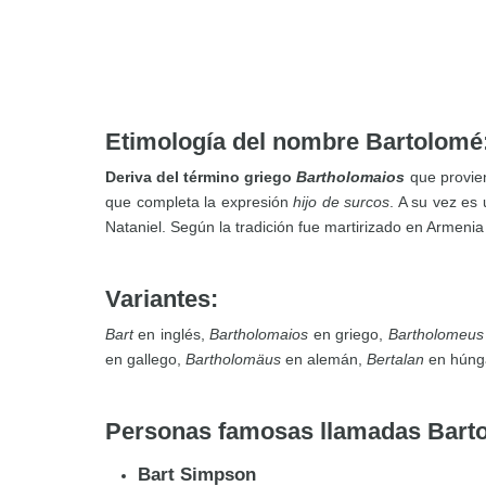
Etimología del nombre Bartolomé
Deriva del término griego
Bartholomaios
que provien
que completa la expresión
hijo de surcos
. A su vez es
Nataniel. Según la tradición fue martirizado en Armeni
Variantes:
Bart
en inglés,
Bartholomaios
en griego,
Bartholomeus
en gallego,
Bartholomäus
en alemán,
Bertalan
en húng
Personas famosas llamadas Bart
Bart Simpson