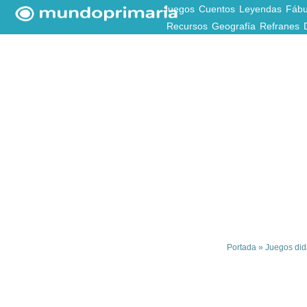
Juegos
Cuentos
Leyendas
Fábu
Recursos
Geografía
Refranes
Portada
»
Juegos didá