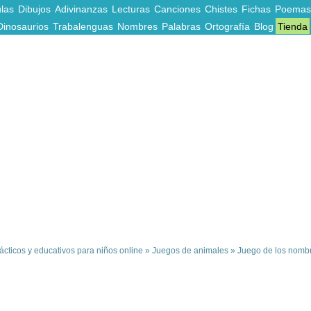
las
Dibujos
Adivinanzas
Lecturas
Canciones
Chistes
Fichas
Poemas
Dinosaurios
Trabalenguas
Nombres
Palabras
Ortografía
Blog
Tienda
cticos y educativos para niños online
»
Juegos de animales
»
Juego de los nombr