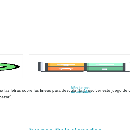
Más juegos
las letras sobre las líneas para descubrirlo y resolver este juego d
de animales
pezar”.