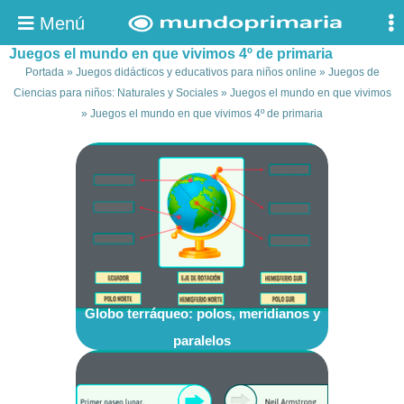
Menú
Juegos el mundo en que vivimos 4º de primaria
Portada
»
Juegos didácticos y educativos para niños online
»
Juegos de
Ciencias para niños: Naturales y Sociales
»
Juegos el mundo en que vivimos
»
Juegos el mundo en que vivimos 4º de primaria
Globo terráqueo: polos, meridianos y
paralelos