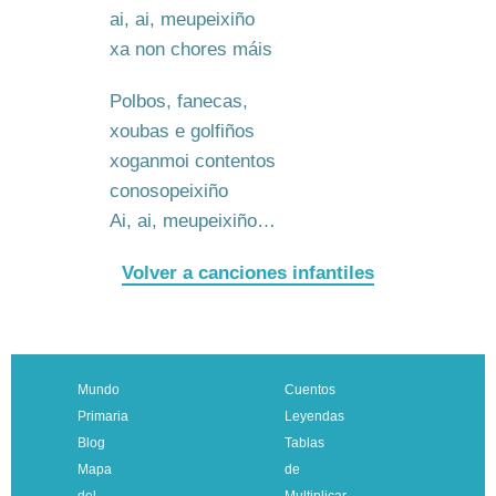
ai, ai, meupeixiño
xa non chores máis
Polbos, fanecas,
xoubas e golfiños
xoganmoi contentos
conosopeixiño
Ai, ai, meupeixiño…
Volver a canciones infantiles
Mundo
Cuentos
Primaria
Leyendas
Blog
Tablas
Mapa
de