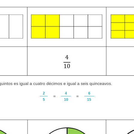
uintos es igual a cuatro décimos e igual a seis quinceavos.
2
4
6
=
=
5
10
15