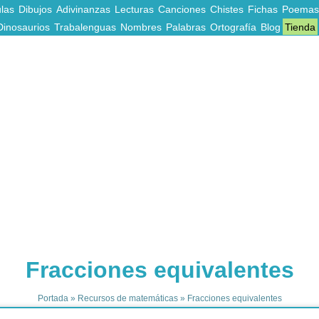
las
Dibujos
Adivinanzas
Lecturas
Canciones
Chistes
Fichas
Poemas
Dinosaurios
Trabalenguas
Nombres
Palabras
Ortografía
Blog
Tienda
Fracciones equivalentes
Portada
»
Recursos de matemáticas
»
Fracciones equivalentes