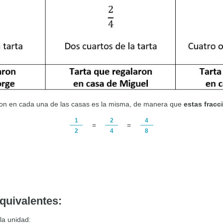
aron en cada una de las casas es la misma, de manera que
estas fracc
1
2
4
=
=
2
4
8
quivalentes:
la unidad: