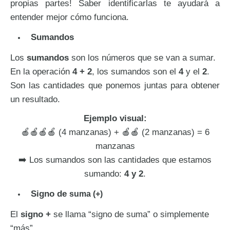
propias partes! Saber identificarlas te ayudará a
entender mejor cómo funciona.
Sumandos
Los
sumandos
son los números que se van a sumar.
En la operación
4 + 2
, los sumandos son el
4
y el
2
.
Son las cantidades que ponemos juntas para obtener
un resultado.
Ejemplo visual:
🍎🍎🍎🍎 (4 manzanas) + 🍎🍎 (2 manzanas) = 6
manzanas
➡️ Los sumandos son las cantidades que estamos
sumando:
4 y 2
.
Signo de
suma (+)
El
signo +
se llama “signo de suma” o simplemente
“más”.