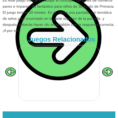
En este juego vamos a trabajar el concepto de series de números
pares e impares. Es fantástico para niños de Segundo de Primaria.
El juego tendrá 10 niveles. En él, verás una pantalla con temática
de selva y un enunciado en la parte superior de la pantalla y
VOLVER
después, deberás hacer clic en el tablón con la respuesta correcta.
¡A por ello!
Juegos Relacionados