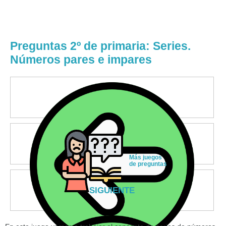
Preguntas 2º de primaria: Series.
Números pares e impares
Más juegos
de preguntas
SIGUIENTE