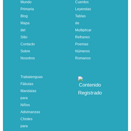
Mundo
Cuentos
Primaria
Leyendas
Blog
Tablas
Mapa
de
del
Multiplicar
Sitio
Refranes
Contacto
Poemas
Sobre
Números
Nosotros
Romanos
Trabalenguas
Fábulas
Mandalas
para
Niños
Adivinanzas
Chistes
para