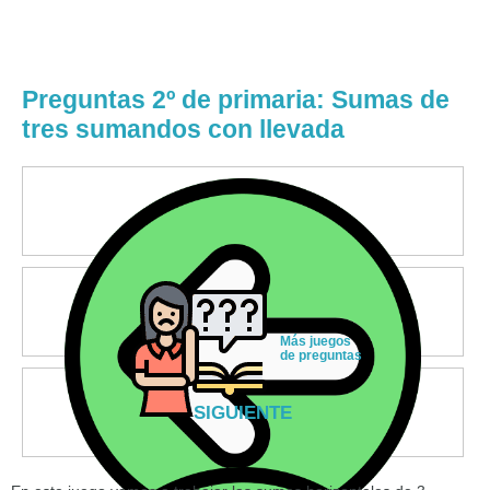
Preguntas 2º de primaria: Sumas de
tres sumandos con llevada
Más juegos
de preguntas
SIGUIENTE