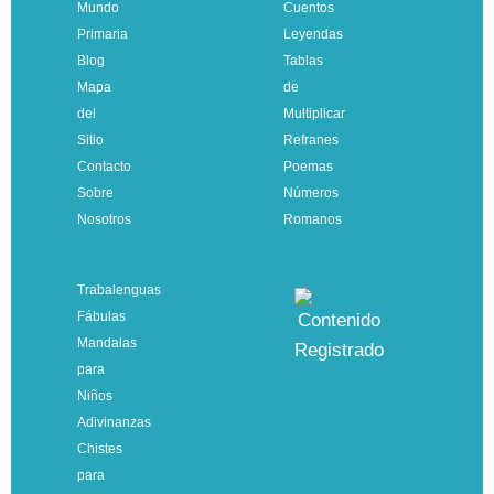
Mundo
Cuentos
Primaria
Leyendas
Blog
Tablas
Mapa
de
del
Multiplicar
Sitio
Refranes
Contacto
Poemas
Sobre
Números
Nosotros
Romanos
Trabalenguas
Fábulas
Mandalas
para
Niños
Adivinanzas
Chistes
para