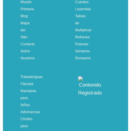
Mundo
Cuentos
Primaria
Leyendas
Blog
Tablas
Mapa
de
del
Multiplicar
Sitio
Refranes
Contacto
Poemas
Sobre
Números
Nosotros
Romanos
Trabalenguas
Fábulas
Mandalas
para
Niños
Adivinanzas
Chistes
para