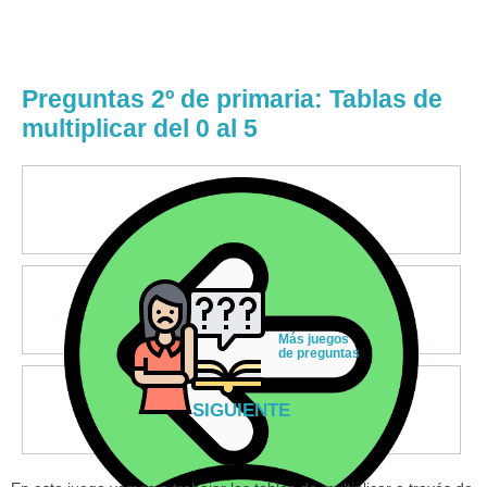
Preguntas 2º de primaria: Tablas de
multiplicar del 0 al 5
Más juegos
de preguntas
SIGUIENTE