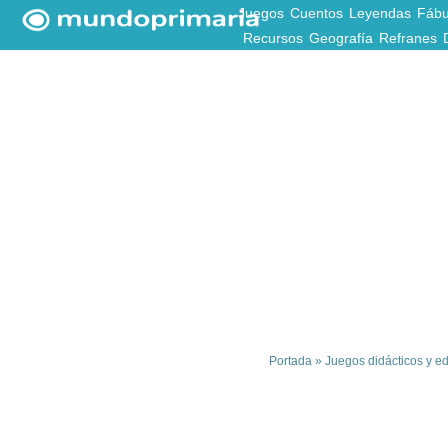
Juegos
Cuentos
Leyendas
Fábu
Recursos
Geografía
Refranes
Portada
»
Juegos didácticos y ed