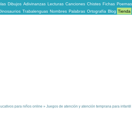
las
Dibujos
Adivinanzas
Lecturas
Canciones
Chistes
Fichas
Poemas
Dinosaurios
Trabalenguas
Nombres
Palabras
Ortografía
Blog
Tienda
ucativos para niños online
»
Juegos de atención y atención temprana para infantil