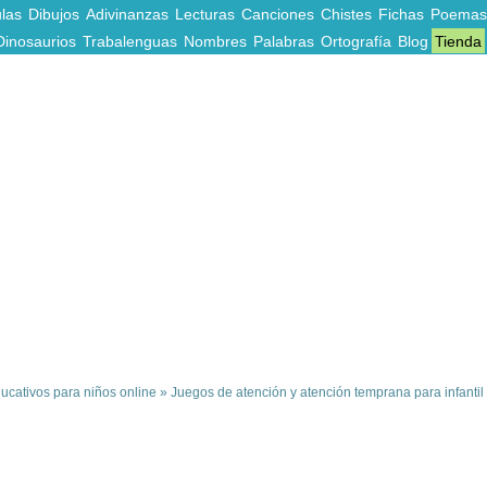
las
Dibujos
Adivinanzas
Lecturas
Canciones
Chistes
Fichas
Poemas
Dinosaurios
Trabalenguas
Nombres
Palabras
Ortografía
Blog
Tienda
ucativos para niños online
»
Juegos de atención y atención temprana para infantil