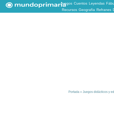
Juegos
Cuentos
Leyendas
Fábu
Recursos
Geografía
Refranes
Portada
»
Juegos didácticos y ed