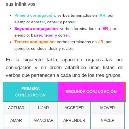
sus infinitivos:
Primera conjugación
: verbos terminados en
-AR
; por
ejemplo: abraz
ar
, cant
ar
y pens
ar
.
Segunda conjugación
: verbos terminados en
-ER
; por
ejemplo: barr
er
, ten
er
y corr
er
.
Tercera conjugación
: verbos terminados en
-IR
; por
ejemplo: conduc
ir
, dec
ir
y recib
ir.
En la siguiente tabla, aparecen organizadas por
conjugación y en orden alfabético unas listas de
verbos que pertenecen a cada uno de los tres grupos.
PRIMERA
SEGUNDA CONJUGACIÓN
CONJUGACIÓN
ACTUAR
LIJAR
ACCEDER
MOVER
AMAR
MANCHAR
APRENDER
NACER