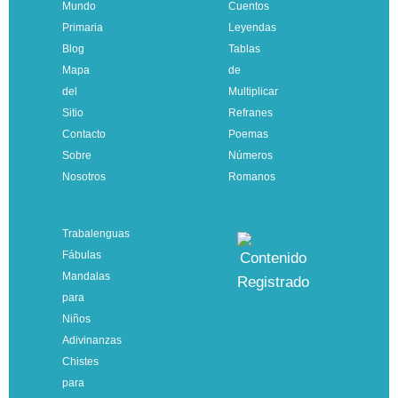
Mundo
Cuentos
Primaria
Leyendas
Blog
Tablas
Mapa
de
del
Multiplicar
Sitio
Refranes
Contacto
Poemas
Sobre
Números
Nosotros
Romanos
Trabalenguas
Fábulas
Mandalas
para
Niños
Adivinanzas
Chistes
para