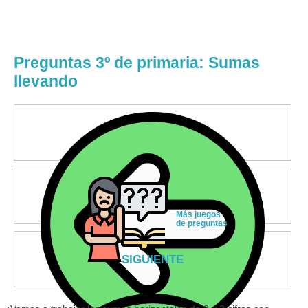
Preguntas 3º de primaria: Sumas
llevando
Más juegos
de preguntas
SIGUIENTE