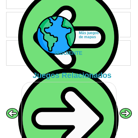
Más juegos
de mapas
SIGUIENTE
Juegos Relacionados
VOLVER