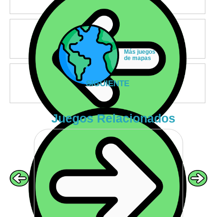
Más juegos
de mapas
SIGUIENTE
Juegos Relacionados
VOLVER