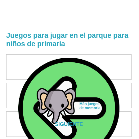
Juegos para jugar en el parque para
niños de primaria
Más juegos
de memoria
SIGUIENTE