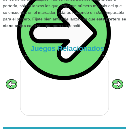
portería, sólo si lanzas los que tienen un número múltiplo del que
se encuentra en el marcador, estarás haciendo un
chut,
imparable
VOLVER
para el portero. Fíjate bien antes de lanzar, ya que
este portero se
viene arriba
cada vez que para un penalti.
Juegos Relacionados