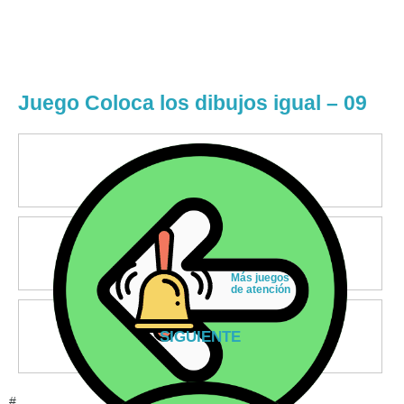
Juego Coloca los dibujos igual – 09
Más juegos
de atención
SIGUIENTE
#