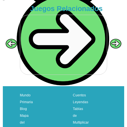
Juegos Relacionados
VOLVER
Mundo
Cuentos
Primaria
Leyendas
Blog
Tablas
Mapa
de
del
Multiplicar