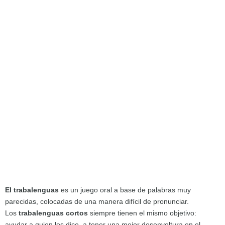
El trabalenguas
es un juego oral a base de palabras muy
parecidas, colocadas de una manera difícil de pronunciar.
Los
trabalenguas cortos
siempre tienen el mismo objetivo:
ayudar a quien los dice, a tener una mejor desenvoltura en el