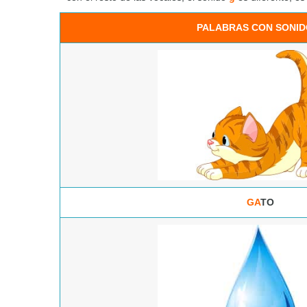
PALABRAS CON SONID
GA
TO