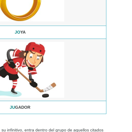
JO
YA
JU
GADOR
su infinitivo, entra dentro del grupo de aquellos citados