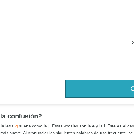
 la confusión?
la letra
g
suena como la
j
. Estas vocales son la
e
y la
i
. Este es el c
 más suave. Al pronunciar las siguientes palabras de uso frecuente, se 