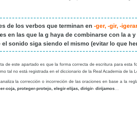
es de los verbos que terminan en
-ger
,
-gir
,
-igera
es en las que la g haya de combinarse con la a y l
e el sonido siga siendo el mismo (evitar lo que h
unta de este apartado es que la forma correcta de escritura para esta 
o tal no está registrada en el diccionario de la Real Academia de la Le
analiza la corrección o incorreción de las oraciones en base a la re
er-coja, proteger-protejo, elegir-elijas, dirigir- dirijamos
…