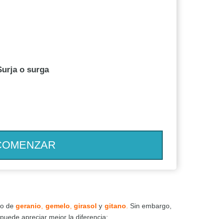
Surja o surga
COMENZAR
aso de
geranio
,
gemelo
,
girasol
y
gitano
.
Sin embargo,
puede apreciar mejor la diferencia: