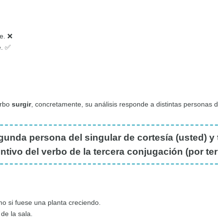
ne. ❌
e. ✅
erbo
surgir
, concretamente, su análisis responde a distintas personas 
unda persona del singular de cortesía (usted) y t
ivo del verbo de la tercera conjugación (por term
o si fuese una planta creciendo.
de la sala.