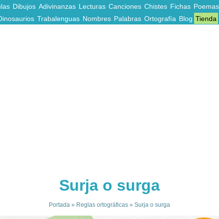
las
Dibujos
Adivinanzas
Lecturas
Canciones
Chistes
Fichas
Poemas
Dinosaurios
Trabalenguas
Nombres
Palabras
Ortografía
Blog
Tienda
Surja o surga
Portada
»
Reglas ortográficas
»
Surja o surga