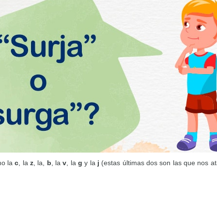
mo la
c
, la
z
, la,
b
, la
v
, la
g
y la
j
(estas últimas dos son las que nos at