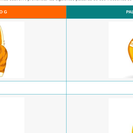
O G
PA