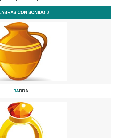
LABRAS CON SONIDO J
JA
RRA