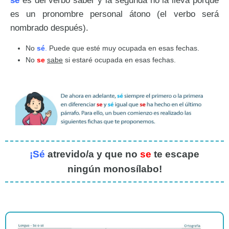
sé
es del verbo saber y la segunda no la lleva porque
es un pronombre personal átono (el verbo será
nombrado después).
No
sé
.
Puede que esté muy ocupada en esas fechas.
No
se
sabe
si estaré ocupada en esas fechas.
¡
Sé
atrevido/a y que no
se
te escape
ningún monosílabo!