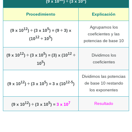
(9 x 10
) ÷ (3 x 10
)
Procedimiento
Explicación
Agrupamos los
12
5
(9 x 10
) ÷ (3 x 10
) = (9 ÷ 3) x
coeficientes y las
12
5
(10
÷ 10
)
potencias de base 10
12
5
12
(9 x 10
) ÷ (3 x 10
) = (3) x (10
÷
Dividimos los
coeficientes
5
10
)
Dividimos las potencias
12
5
12-5
de base 10 restando
(9 x 10
) ÷ (3 x 10
) = 3 x (10
)
los exponentes
12
5
7
Resultado
(9 x 10
) ÷ (3 x 10
) =
3 x 10