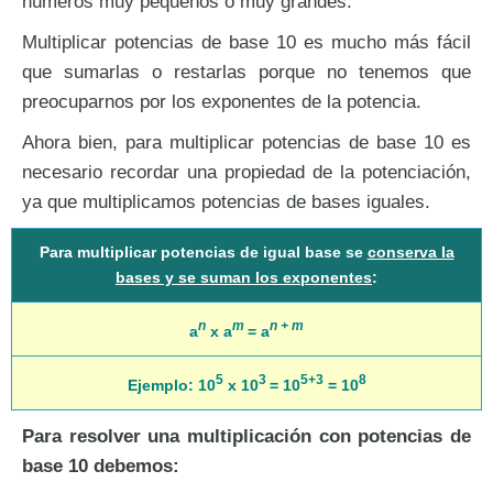
números muy pequeños o muy grandes.
Multiplicar potencias de base 10 es mucho más fácil
que sumarlas o restarlas porque no tenemos que
preocuparnos por los exponentes de la potencia.
Ahora bien, para multiplicar potencias de base 10 es
necesario recordar una propiedad de la potenciación,
ya que multiplicamos potencias de bases iguales.
Para multiplicar potencias de igual base se
conserva la
bases y se suman los exponentes
:
n
m
n + m
a
x a
= a
5
3
5+3
8
Ejemplo: 10
x 10
= 10
= 10
Para resolver una multiplicación con potencias de
base 10 debemos: