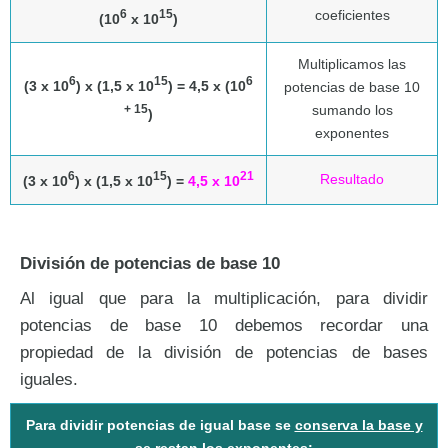
coeficientes
6
15
(10
x 10
)
Multiplicamos las
6
15
6
(3 x 10
) x (1,5 x 10
) = 4,5 x (10
potencias de base 10
sumando los
+ 15
)
exponentes
6
15
21
Resultado
(3 x 10
) x (1,5 x 10
) =
4,5 x 10
División de potencias de base 10
Al igual que para la multiplicación, para dividir
potencias de base 10 debemos recordar una
propiedad de la división de potencias de bases
iguales.
Para dividir potencias de igual base se
conserva la base y
se restan los exponentes: