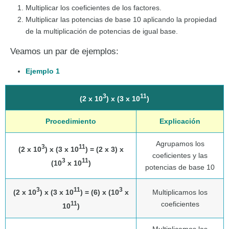
Multiplicar los coeficientes de los factores.
Multiplicar las potencias de base 10 aplicando la propiedad
de la multiplicación de potencias de igual base.
Veamos un par de ejemplos:
Ejemplo 1
3
11
(2 x 10
) x (3 x 10
)
Procedimiento
Explicación
Agrupamos los
3
11
(2 x 10
) x (3 x 10
) = (2 x 3) x
coeficientes y las
3
11
(10
x 10
)
potencias de base 10
3
11
3
(2 x 10
) x (3 x 10
) = (6) x (10
x
Multiplicamos los
coeficientes
11
10
)
Multiplicamos las