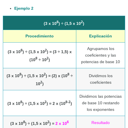
Ejemplo 2
8
2
(3 x 10
) ÷ (1,5 x 10
)
Procedimiento
Explicación
Agrupamos los
8
2
(3 x 10
) ÷ (1,5 x 10
) = (3 ÷ 1,5) x
coeficientes y las
8
2
(10
÷ 10
)
potencias de base 10
8
2
8
(3 x 10
) ÷ (1,5 x 10
) = (2) x (10
÷
Dividimos los
coeficientes
2
10
)
Dividimos las potencias
8
2
8-2
de base 10 restando
(3 x 10
) ÷ (1,5 x 10
) = 2 x (10
)
los exponentes
8
2
6
Resultado
(3 x 10
) ÷ (1,5 x 10
) =
2 x 10