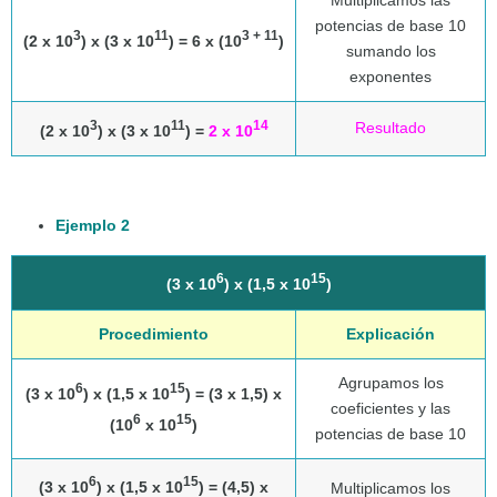
potencias de base 10
3
11
3 + 11
(2 x 10
) x (3 x 10
) = 6 x (10
)
sumando los
exponentes
3
11
14
Resultado
(2 x 10
) x (3 x 10
) =
2 x 10
Ejemplo 2
6
15
(3 x 10
) x (1,5 x 10
)
Procedimiento
Explicación
Agrupamos los
6
15
(3 x 10
) x (1,5 x 10
) = (3 x 1,5) x
coeficientes y las
6
15
(10
x 10
)
potencias de base 10
6
15
(3 x 10
) x (1,5 x 10
) = (4,5) x
Multiplicamos los