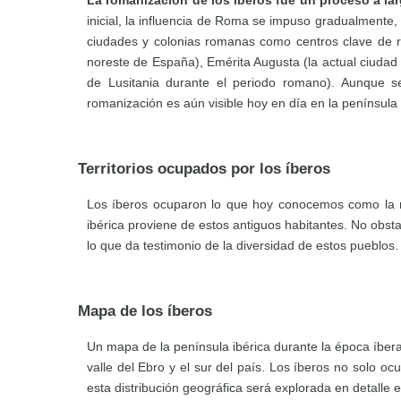
La romanización de los íberos fue un proceso a largo
inicial, la influencia de Roma se impuso gradualmente, 
ciudades y colonias romanas como centros clave de r
noreste de España), Emérita Augusta (la actual ciudad 
de Lusitania durante el periodo romano). Aunque s
romanización es aún visible hoy en día en la península 
Territorios ocupados por los íberos
Los íberos ocuparon lo que hoy conocemos como la ma
ibérica proviene de estos antiguos habitantes. No obst
lo que da testimonio de la diversidad de estos pueblos.
Mapa de los íberos
Un mapa de la península ibérica durante la época íbera
valle del Ebro y el sur del país. Los íberos no solo o
esta distribución geográfica será explorada en detalle