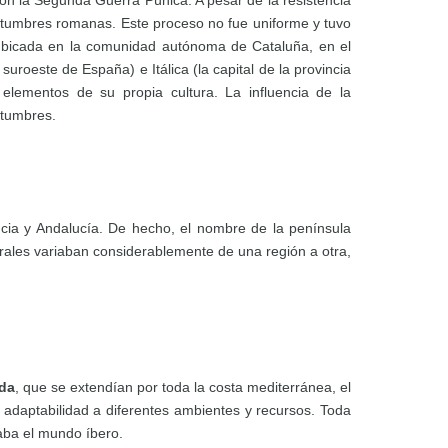
n la Segunda Guerra Púnica. A pesar de la resistencia
 costumbres romanas. Este proceso no fue uniforme y tuvo
 ubicada en la comunidad autónoma de Cataluña, en el
roeste de España) e Itálica (la capital de la provincia
lementos de su propia cultura. La influencia de la
stumbres.
cia y Andalucía. De hecho, el nombre de la península
urales variaban considerablemente de una región a otra,
da
, que se extendían por toda la costa mediterránea, el
n adaptabilidad a diferentes ambientes y recursos. Toda
maba el mundo íbero.