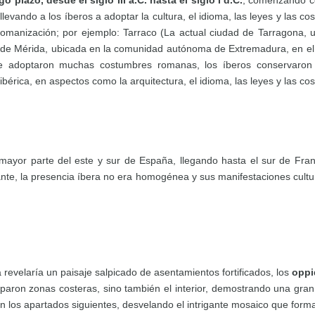
 plazo, desde el siglo III a.C. hasta el siglo I d.C.
, comenzando co
llevando a los íberos a adoptar la cultura, el idioma, las leyes y las
omanización; por ejemplo: Tarraco (La actual ciudad de Tarragona,
de Mérida, ubicada en la comunidad autónoma de Extremadura, en el su
e adoptaron muchas costumbres romanas, los íberos conservaron e
ibérica, en aspectos como la arquitectura, el idioma, las leyes y las co
yor parte del este y sur de España, llegando hasta el sur de Fran
ante, la presencia íbera no era homogénea y sus manifestaciones cult
 revelaría un paisaje salpicado de asentamientos fortificados, los
oppi
cuparon zonas costeras, sino también el interior, demostrando una gra
 en los apartados siguientes, desvelando el intrigante mosaico que for