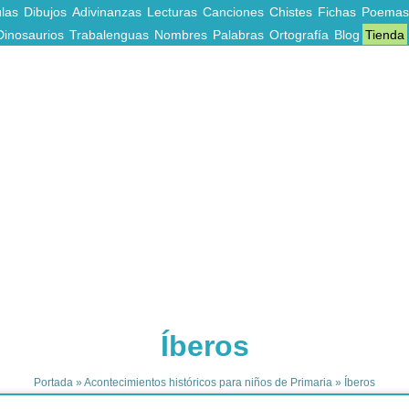
las
Dibujos
Adivinanzas
Lecturas
Canciones
Chistes
Fichas
Poemas
Dinosaurios
Trabalenguas
Nombres
Palabras
Ortografía
Blog
Tienda
Íberos
Portada
»
Acontecimientos históricos para niños de Primaria
»
Íberos