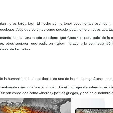
an no es tarea fácil. El hecho de no tener documentos escritos ni 
 arqueólogos. Algo que veremos cómo sucede igualmente en otros apart
tomando fuerza:
una teoría sostiene que fueron el resultado de la 
ce,
otros sugieren que pudieron haber migrado a la península ibéri
es o de los celtas.
de la humanidad, la de los íberos es una de las más enigmáticas, em
 realmente cuestionarnos su origen.
La etimología de «íbero» provi
 fueron conocidos como «íberos» por los griegos, y ese es el nombre 