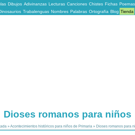
las
Dibujos
Adivinanzas
Lecturas
Canciones
Chistes
Fichas
Poemas
Dinosaurios
Trabalenguas
Nombres
Palabras
Ortografía
Blog
Tienda
Dioses romanos para niños
tada
»
Acontecimientos históricos para niños de Primaria
»
Dioses romanos para n