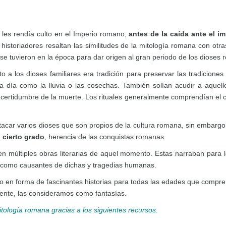
 les rendía culto en el Imperio romano,
antes de la caída ante el i
istoriadores resaltan las similitudes de la mitología romana con otra
 se tuvieron en la época para dar origen al gran periodo de los dioses
to a los dioses familiares era tradición para preservar las tradicion
 a día como la lluvia o las cosechas. También solían acudir a aquel
incertidumbre de la muerte. Los rituales generalmente comprendían el
tacar varios dioses que son propios de la cultura romana, sin embarg
 cierto grado
, herencia de las conquistas romanas.
n múltiples obras literarias de aquel momento. Estas narraban para lo
 como causantes de dichas y tragedias humanas.
ado en forma de fascinantes historias para todas las edades que comp
ente, las consideramos como fantasías.
itología romana gracias a los siguientes recursos.