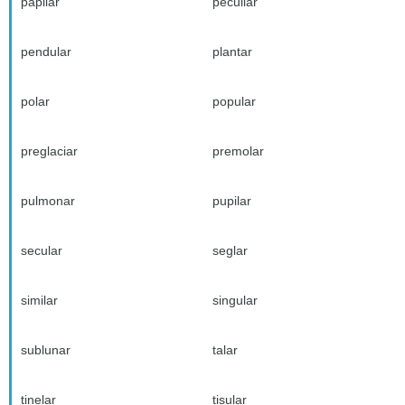
papilar
peculiar
pendular
plantar
polar
popular
preglaciar
premolar
pulmonar
pupilar
secular
seglar
similar
singular
sublunar
talar
tinelar
tisular