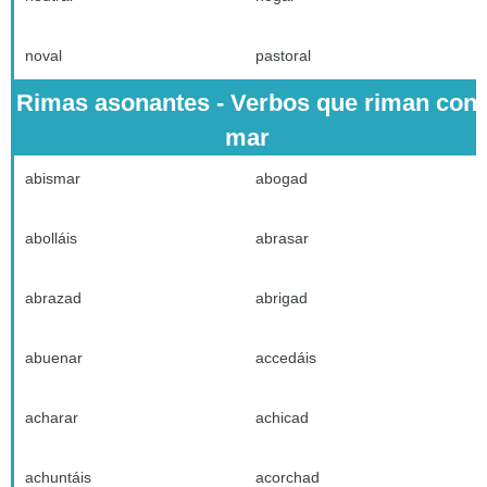
noval
pastoral
Rimas asonantes - Verbos que riman con
mar
abismar
abogad
abolláis
abrasar
abrazad
abrigad
abuenar
accedáis
acharar
achicad
achuntáis
acorchad