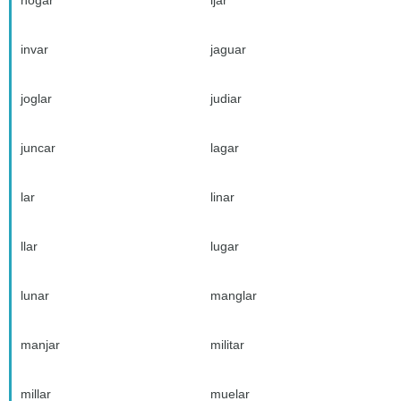
hogar
ijar
invar
jaguar
joglar
judiar
juncar
lagar
lar
linar
llar
lugar
lunar
manglar
manjar
militar
millar
muelar