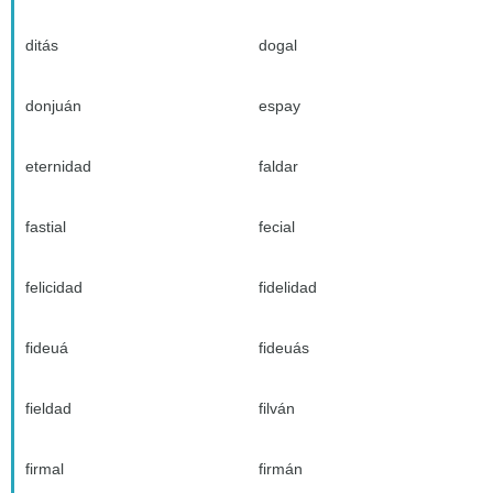
ditás
dogal
donjuán
espay
eternidad
faldar
fastial
fecial
felicidad
fidelidad
fideuá
fideuás
fieldad
filván
firmal
firmán