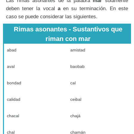
Las rimas asonantes de la palabra
mar
solamente
deben tener la vocal
a
en su terminación. En este
caso se puede considerar las siguientes.
Rimas asonantes - Sustantivos que
riman con mar
abad
amistad
aval
baobab
bondad
cal
calidad
ceibal
chacal
chajá
chal
chamán