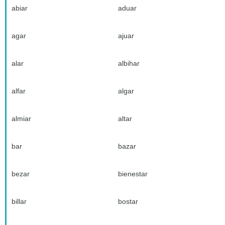
abiar
aduar
agar
ajuar
alar
albihar
alfar
algar
almiar
altar
bar
bazar
bezar
bienestar
billar
bostar