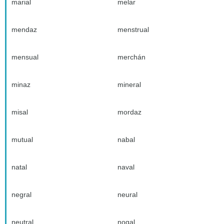
marial
melar
mendaz
menstrual
mensual
merchán
minaz
mineral
misal
mordaz
mutual
nabal
natal
naval
negral
neural
neutral
nogal