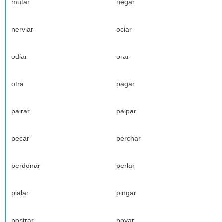
mutar
negar
nerviar
ociar
odiar
orar
otra
pagar
pairar
palpar
pecar
perchar
perdonar
perlar
pialar
pingar
postrar
poyar