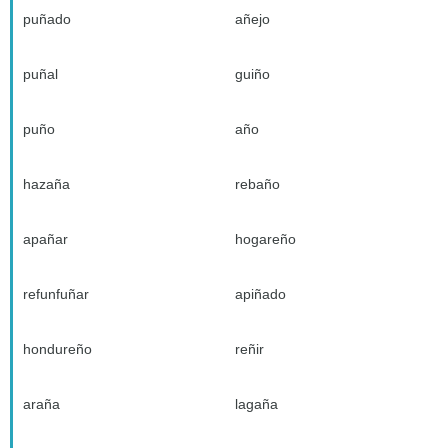
puñado
añejo
puñal
guiño
puño
año
hazaña
rebaño
apañar
hogareño
refunfuñar
apiñado
hondureño
reñir
araña
lagaña