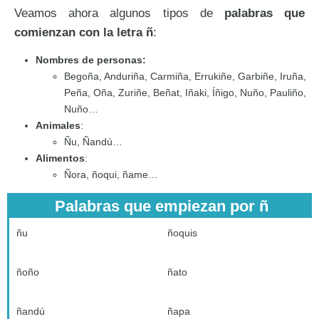
Veamos ahora algunos tipos de
palabras que
comienzan con la letra ñ
:
Nombres de personas:
Begoña, Anduriña, Carmiña, Errukiñe, Garbiñe, Iruña,
Peña, Oña, Zuriñe, Beñat, Iñaki, Íñigo, Nuño, Pauliño,
Nuño…
Animales
:
Ñu, Ñandú…
Alimentos
:
Ñora, ñoqui, ñame…
Palabras que empiezan por ñ
ñu
ñoquis
ñoño
ñato
ñandú
ñapa