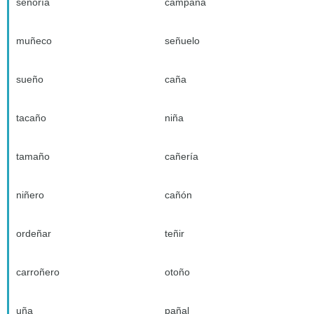
señoría
campaña
muñeco
señuelo
sueño
caña
tacaño
niña
tamaño
cañería
niñero
cañón
ordeñar
teñir
carroñero
otoño
uña
pañal