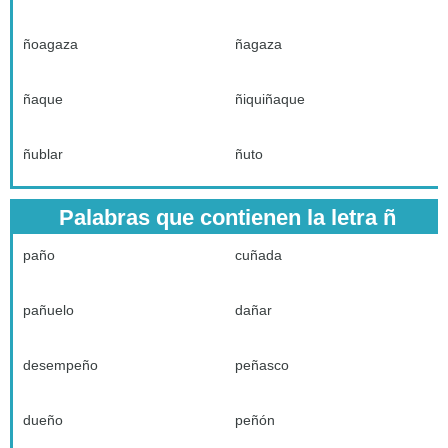
ñoagaza
ñagaza
ñaque
ñiquiñaque
ñublar
ñuto
Palabras que contienen la letra ñ
paño
cuñada
pañuelo
dañar
desempeño
peñasco
dueño
peñón