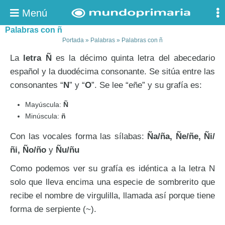
Menú
Palabras con ñ
Portada
»
Palabras
»
Palabras con ñ
La
letra Ñ
es la décimo quinta letra del abecedario
español y la duodécima consonante. Se sitúa entre las
consonantes “
N
” y “
O
”. Se lee “eñe” y su grafía es:
Mayúscula:
Ñ
Minúscula:
ñ
Con las vocales forma las sílabas:
Ña/ña, Ñe/ñe, Ñi/
ñi, Ño/ño
y
Ñu/ñu
Como podemos ver su grafía es idéntica a la letra N
solo que lleva encima una especie de sombrerito que
recibe el nombre de virgulilla, llamada así porque tiene
forma de serpiente (~).