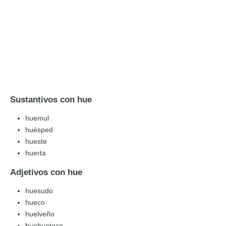
Sustantivos con hue
huemul
huésped
hueste
huerta
Adjetivos con hue
huesudo
hueco
huelveño
huehueteco