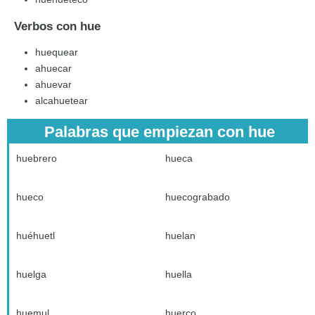
Verbos con hue
huequear
ahuecar
ahuevar
alcahuetear
Palabras que empiezan con hue
huebrero
hueca
hueco
huecograbado
huéhuetl
huelan
huelga
huella
huemul
huerco