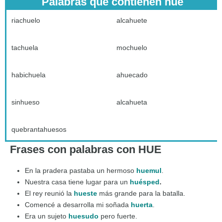
Palabras que contienen hue
riachuelo
alcahuete
tachuela
mochuelo
habichuela
ahuecado
sinhueso
alcahueta
quebrantahuesos
Frases con palabras con HUE
En la pradera pastaba un hermoso
huemul
.
Nuestra casa tiene lugar para un
huésped
.
El rey reunió la
hueste
más grande para la batalla.
Comencé a desarrolla mi soñada
huerta
.
Era un sujeto
huesudo
pero fuerte.