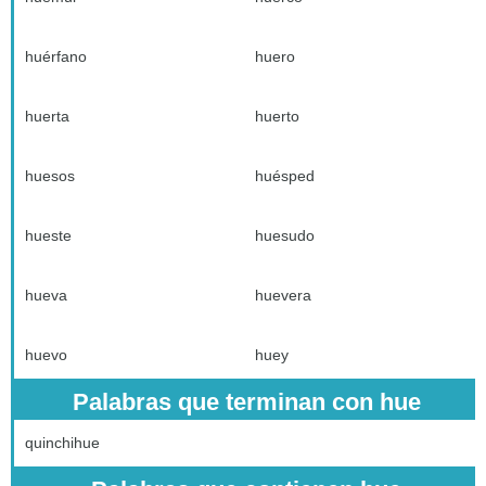
huérfano
huero
huerta
huerto
huesos
huésped
hueste
huesudo
hueva
huevera
huevo
huey
Palabras que terminan con hue
quinchihue