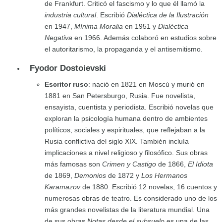
de Frankfurt. Criticó el fascismo y lo que él llamó la
industria cultural
. Escribió
Dialéctica de la Ilustración
en 1947,
Mínima Moralia
en 1951 y
Dialéctica
Negativa
en 1966. Además colaboró en estudios sobre
el autoritarismo, la propaganda y el antisemitismo.
Fyodor Dostoievski
Escritor ruso
: nació en 1821 en Moscú y murió en
1881 en San Petersburgo, Rusia. Fue novelista,
ensayista, cuentista y periodista. Escribió novelas que
exploran la psicología humana dentro de ambientes
políticos, sociales y espirituales, que reflejaban a la
Rusia conflictiva del siglo XIX. También incluía
implicaciones a nivel religioso y filosófico. Sus obras
más famosas son
Crimen y Castigo
de 1866,
El Idiota
de 1869,
Demonios
de 1872 y
Los Hermanos
Karamazov
de 1880. Escribió 12 novelas, 16 cuentos y
numerosas obras de teatro. Es considerado uno de los
más grandes novelistas de la literatura mundial. Una
de sus obras
Notas desde el subsuelo
es una de las