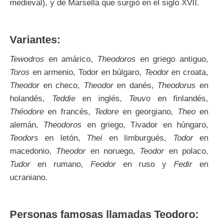
medieval), y de Marsella que surgió en el siglo XVII.
Variantes:
Tewodros
en amárico,
Theodoros
en griego antiguo,
Toros
en armenio, Todor en búlgaro,
Teodor
en croata,
Theodor
en checo,
Theodor
en danés,
Theodorus
en
holandés,
Teddie
en inglés,
Teuvo
en finlandés,
Théodore
en francés,
Tedore
en georgiano,
Theo
en
alemán,
Theodoros
en griego, T
i
vador en húngaro,
Teodors
en letón,
Thei
en limburgués,
Todor
en
macedonio,
Theodor
en noruego,
Teodor
en polaco,
Tudor
en rumano,
Feodor
en ruso y
Fedir
en
ucraniano.
Personas famosas llamadas Teodoro: