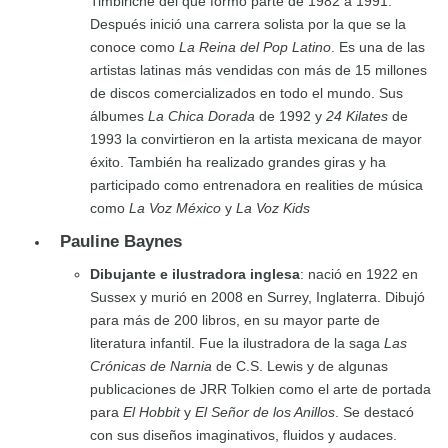
Timbiriche del que formó parte de 1982 a 1991.
Después inició una carrera solista por la que se la
conoce como
La Reina del Pop Latino
. Es una de las
artistas latinas más vendidas con más de 15 millones
de discos comercializados en todo el mundo. Sus
álbumes
La Chica Dorada
de 1992 y
24 Kilates
de
1993 la convirtieron en la artista mexicana de mayor
éxito. También ha realizado grandes giras y ha
participado como entrenadora en realities de música
como
La Voz México
y
La Voz Kids
Pauline Baynes
Dibujante e ilustradora inglesa
: nació en 1922 en
Sussex y murió en 2008 en Surrey, Inglaterra. Dibujó
para más de 200 libros, en su mayor parte de
literatura infantil. Fue la ilustradora de la saga
Las
Crónicas de Narnia
de C.S. Lewis y de algunas
publicaciones de JRR Tolkien como el arte de portada
para
El Hobbit
y
El Señor de los Anillos
. Se destacó
con sus diseños imaginativos, fluidos y audaces.