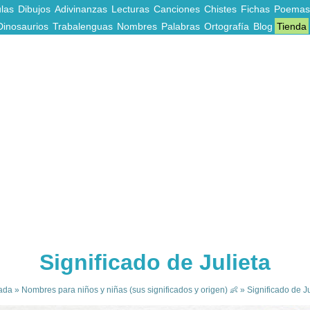
las
Dibujos
Adivinanzas
Lecturas
Canciones
Chistes
Fichas
Poemas
Dinosaurios
Trabalenguas
Nombres
Palabras
Ortografía
Blog
Tienda
Significado de Julieta
ada
»
Nombres para niños y niñas (sus significados y origen) 👶
»
Significado de Ju