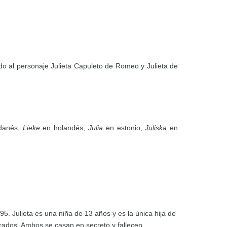
ido al personaje Julieta Capuleto de Romeo y Julieta de
danés,
Lieke
en holandés,
Julia
en estonio,
Juliska
en
95. Julieta es una niña de 13 años y es la única hija de
rados. Ambos se casan en secreto y fallecen