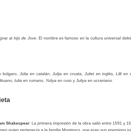
gnar al
hijo de Jove
. El nombre es famoso en la cultura universal deb
 búlgaro,
Júlia
en catalán,
Julija
en croata,
Juliet
en inglés,
Lilli
en 
lituano,
Iulia
en rumano,
Yuliya
en ruso y
Juliya
en ucraniano.
ieta
iam Shakespear
: La primera impresión de la obra salió entre 1591 y 15
meo quien pertenecía a la familia Montesco, que eran sus enemigos ju