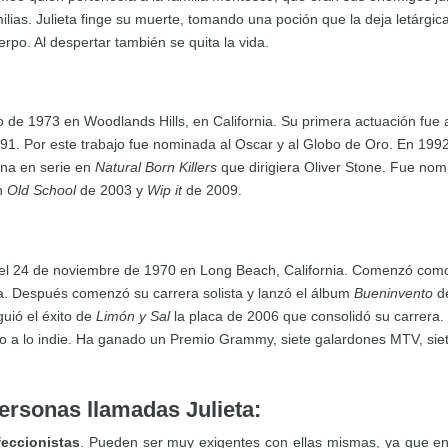
milias. Julieta finge su muerte, tomando una poción que la deja letárg
rpo. Al despertar también se quita la vida.
nio de 1973 en Woodlands Hills, en California. Su primera actuación fue
91. Por este trabajo fue nominada al Oscar y al Globo de Oro. En 199
ina en serie en
Natural Born Killers
que dirigiera Oliver Stone. Fue no
on
Old School
de 2003 y
Wip it
de 2009.
 el 24 de noviembre de 1970 en Long Beach, California. Comenzó como 
. Después comenzó su carrera solista y lanzó el álbum
Bueninvento
d
guió el éxito de
Limón y Sal
la placa de 2006 que consolidó su carrera
no a lo indie. Ha ganado un Premio Grammy, siete galardones MTV, sie
personas llamadas Julieta:
feccionistas
. Pueden ser muy exigentes con ellas mismas, ya que e