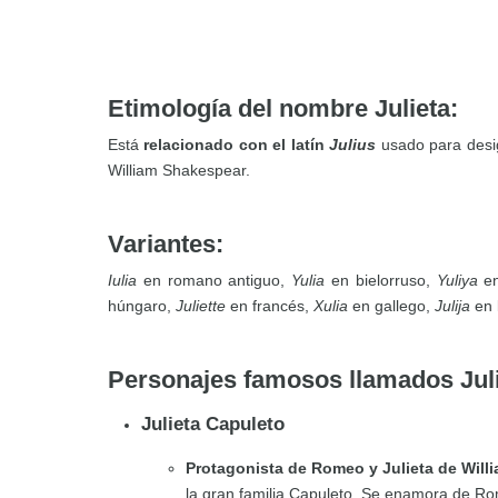
Etimología del nombre Julieta:
Está
relacionado con el latín
Julius
usado para desi
William Shakespear.
Variantes:
Iulia
en romano antiguo,
Yulia
en bielorruso,
Yuliya
en
húngaro,
Juliette
en francés,
Xulia
en gallego,
Julija
en 
Personajes famosos llamados Jul
Julieta Capuleto
Protagonista de Romeo y Julieta de Will
la gran familia Capuleto. Se enamora de Ro