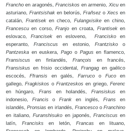
Francho
en aragonés,
Franciskos
en armenio,
Xicu
en
asturiano,
Frantsishak
en belorús,
Frañsez
o
Xecs
en
catalán,
Frantisek
en checo,
Fulangxisike
en chino,
Francescu
en corso,
Franjo
en croata,
Frantisek
en
eslovaco,
Francisek
en esloveno,
Francisko
en
esperanto,
Franciscus
en estonio,
Frantzisko
o
Pantzeska
en euskera,
Pago
o
Pagus
en flamenco,
Fransiscus
en finlandés,
Franςois
en francés,
Fransiskus
en frisio occidental,
Frangag
en gaélico
escocés,
Ffransis
en galés,
Farruco
o
Fuco
en
gallego,
Fragkiskos
o
Frantzeskos
en griego,
Ferenc
en húngaro,
Frans
en holandés,
Fransiskus
en
indonesio,
Francis
o
Frank
en inglés,
Frans
en
islandés,
Pronsias
en irlandés,
Francesco
o
Franchino
en italiano,
Furanshisuko
en japonés,
Franciscus
en
latín,
Francisks
en letón,
Francas
en lituano,