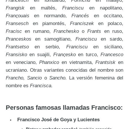
Francesch
en lombardo,
Porinchu
en malayo,
Frangisk
en maltés,
Franciscu
en napolitano,
Franςouais
en normando,
Francés
en occitano,
Fransesch
en piamontés,
Franciszek
en polaco,
Fracisc
en rumano,
Franchesko
o
Frants
en ruso,
Pranceskos
en samogitiano,
Franciscu
en sardo,
Frantsetso
en serbio,
Franciscu
en siciliano,
Fransisko
en suajili,
Franςesko
en turco,
Francesco
en veneciano,
Phanxico
en vietnamita,
Frantsisk
en
ucraniano. Otras variantes conocidas del nombre son
Francho, Sancio
o
Sancho.
La versión femenina del
nombre es
Francisca.
Personas famosas llamadas Francisco:
Francisco José de Goya y Lucientes