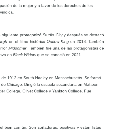
ación de la mujer y a favor de los derechos de los
vindica.
o siguiente protagonizó
Studio City
y después se destacó
Burgh
en el filme histórico
Outlow King
en 2018. También
error
Midsomar
. También fue una de las protagonistas de
lova en
Black Widow
que se conoció en 2021.
junio de 1912 en South Hadley en Massachusetts. Se formó
a de Chicago. Dirigió la escuela secundaria en Mattoon,
er College, Olivet College y Yankton College. Fue
 el bien común. Son soñadoras, positivas y están listas