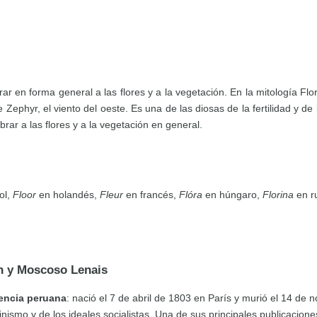
 en forma general a las flores y a la vegetación. En la mitología Flo
 Zephyr, el viento del oeste. Es una de las diosas de la fertilidad y de
rar a las flores y a la vegetación en general.
ol,
Floor
en holandés,
Fleur
en francés,
Flóra
en húngaro,
Florina
en r
án y Moscoso Lenais
dencia peruana
: nació el 7 de abril de 1803 en París y murió el 14 
inismo y de los ideales socialistas. Una de sus principales publicacion