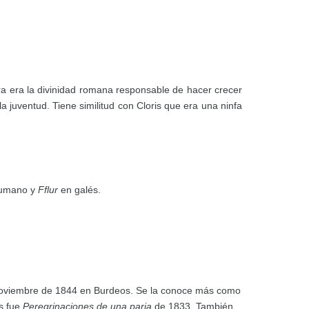
ra era la divinidad romana responsable de hacer crecer
 la juventud. Tiene similitud con Cloris que era una ninfa
umano y
Fflur
en galés.
de noviembre de 1844 en Burdeos. Se la conoce más como
es fue
Peregrinaciones de una paria
de 1833. También