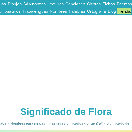
las
Dibujos
Adivinanzas
Lecturas
Canciones
Chistes
Fichas
Poemas
Dinosaurios
Trabalenguas
Nombres
Palabras
Ortografía
Blog
Tienda
Significado de Flora
tada
»
Nombres para niños y niñas (sus significados y origen) 👶
»
Significado de F