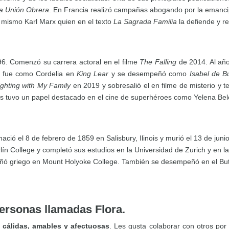
a Unión Obrera
. En Francia realizó campañas abogando por la emancip
l mismo Karl Marx quien en el texto
La Sagrada Familia
la defiende y re
96. Comenzó su carrera actoral en el filme
The Falling
de 2014. Al añ
o fue como Cordelia en
King Lear
y se desempeñó como
Isabel de 
ighting with My Family
en 2019 y sobresalió el en filme de misterio y t
ás tuvo un papel destacado en el cine de superhéroes como Yelena Be
 nació el 8 de febrero de 1859 en Salisbury, Ilinois y murió el 13 de 
lín College y completó sus estudios en la Universidad de Zurich y en l
señó griego en Mount Holyoke College. También se desempeñó en el Butl
personas llamadas Flora.
s
cálidas, amables y afectuosas
. Les gusta colaborar con otros por